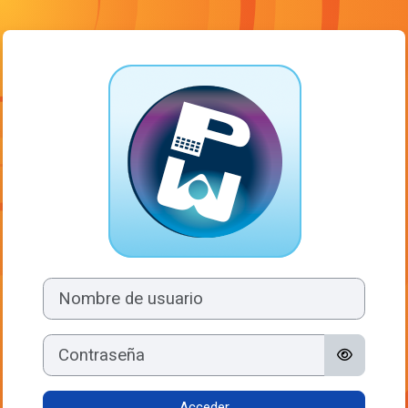
Salta al contenido principal
Entrar a Moodle
Nombre de usuario
Contraseña
Acceder